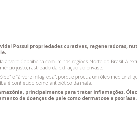
vida! Possui propriedades curativas, regeneradoras, nutr
le.
da árvore Copaibeira comum nas regiões Norte do Brasil. A ext
mércio justo, rastreado da extração ao envase.
eo” e “árvore milagrosa”, porque produz um óleo medicinal que
íba é conhecido como antibiótico da mata.
Amazônia, principalmente para tratar inflamações. Óleo
tamento de doenças de pele como dermatose e psoríase.