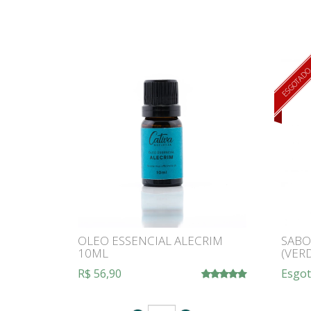
ESGOTAD
OLEO ESSENCIAL ALECRIM
SABO
10ML
(VER
R$ 56,90
Esgo