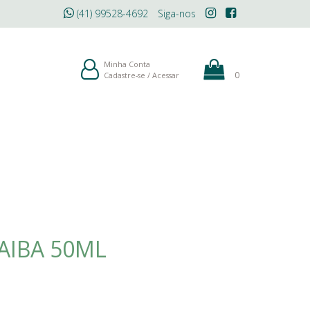
(41) 99528-4692
Siga-nos
ÓLEOS
MAQUIAGEM
BLOG
Minha Conta
0
Cadastre-se
/
Acessar
AIBA 50ML