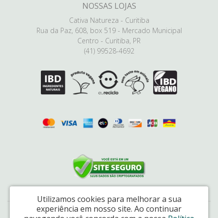
NOSSAS LOJAS
Cativa Natureza - Curitiba
Rua da Paz, 608, box 519 - Mercado Municipal
Centro - Curitiba, PR
(41) 99528-4692
Utilizamos cookies para melhorar a sua
experiência em nosso site.
Ao continuar
Natural Link Comércio de Cosméticos Ltda - CNPJ: 17.048.226/0001-65