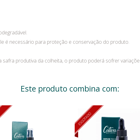
odegradável.
. Ele é necessário para proteção e conservação do produto.
a safra produtiva da colheita, o produto poderá sofrer variaçõ
Este produto combina com:
O
ESGOTADO