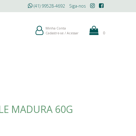
(41) 99528-4692
Siga-nos
ÓLEOS
MAQUIAGEM
BLOG
Minha Conta
0
Cadastre-se
/
Acessar
LE MADURA 60G