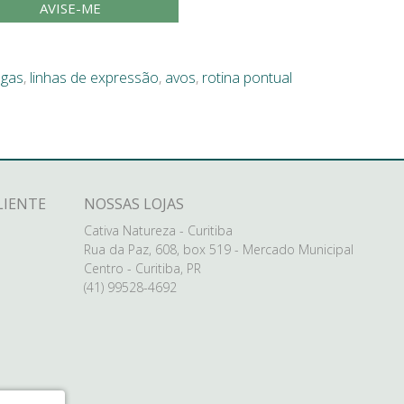
AVISE-ME
ugas
,
linhas de expressão
,
avos
,
rotina pontual
LIENTE
NOSSAS LOJAS
Cativa Natureza - Curitiba
Rua da Paz, 608, box 519 - Mercado Municipal
Centro - Curitiba, PR
(41) 99528-4692