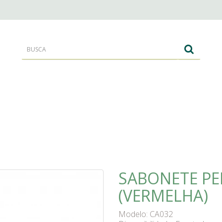
RANTES
CORPO E BANHO
CABELOS
SABONETE PE
(VERMELHA)
Modelo: CA032