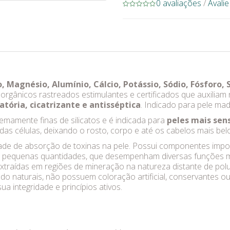
0 avaliações
/
Avali
, Magnésio, Alumínio, Cálcio, Potássio, Sódio, Fósforo, Si
orgânicos rastreados estimulantes e certificados que auxiliam
atória, cicatrizante e antisséptica
. Indicado para pele mad
emamente finas de silicatos e é indicada para
peles mais sens
das células, deixando o rosto, corpo e até os cabelos mais bel
de de absorção de toxinas na pele. Possui componentes impor
m pequenas quantidades, que desempenham diversas funções m
extraídas em regiões de mineração na natureza distante de pol
 naturais, não possuem coloração artificial, conservantes o
a integridade e princípios ativos.