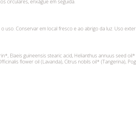
os circulares, enxágue em seguida.
o uso. Conservar em local fresco e ao abrigo da luz. Uso exter
rin*, Elaeis guineensis stearic acid, Helianthus annuus seed oil
Officinalis flower oil (Lavanda), Citrus nobils oil* (Tangerina), P