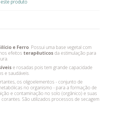
e este produto
lício e Ferro
. Possui uma base vegetal com
 nos efeitos
terapêuticos
da estimulação para
ura.
íveis
e rosadas pois tem grande capacidade
os e saudáveis.
tantes, os oligoelementos - conjunto de
etabólicas no organismo - para a formação de
uição e contaminação no solo (orgânico) e suas
u corantes. São utilizados processos de secagem