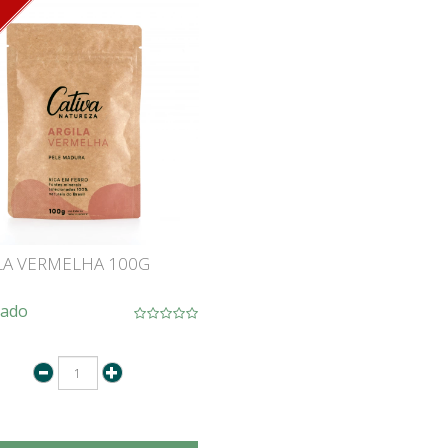
O
LA VERMELHA 100G
tado