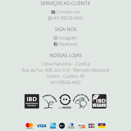
SERVIÇOS AO CLIENTE
Contate-nos
(41) 99528-4692
SIGA-NOS
instagram
Facebook
NOSSAS LOJAS
Cativa Natureza - Curitiba
Rua da Paz, 608, box 519 - Mercado Municipal
Centro - Curitiba, PR
(41) 99528-4692