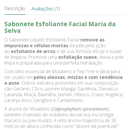
Descrição
Avaliações (1)
Sabonete Esfoliante Facial Maria da
Selva
O Sabonete Líquido Esfoliante Facial
remove as
impurezas e células mortas
da pele pela ação
do
esfoliante de arroz
e de sua fórmula eficaz e suave
de limpeza. Promove uma
esfoliação suave
, deixa a pele
limpa e preparada para uma perfeita hidratação.
Com óleo essencial de Mulateiro e Tea Tree é ideal para
ser usado em
peles oleosas, mistas e com tendência
a acne
. Outros extratos presentes em sua composição
são Gerânio, Côco, Jasmim-Manga, Gardênia, Damasco,
Lavanda, Maçã, Baunilha, Jasmim, Hibisco, Cravo, Angélica,
Laranja doce, Gengibre e Cardamomo.
A árvore do Mulateiro (
Calycophyllum spruceanum)
,
também chamado de mulateiro-da-várzea, escorrega-
macaco ou pau-mulato, é uma árvore majestosa de 30
metros de altura conhecida como “árvore da juventude”