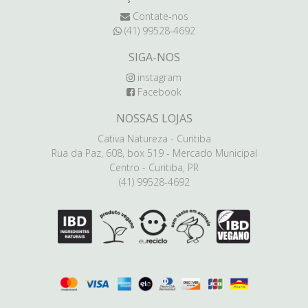
Contate-nos
(41) 99528-4692
SIGA-NOS
instagram
Facebook
NOSSAS LOJAS
Cativa Natureza - Curitiba
Rua da Paz, 608, box 519 - Mercado Municipal
Centro - Curitiba, PR
(41) 99528-4692