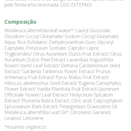
pele ferida e/ou lesionada. USO EXTERNO.
Composição
Melaleuca alternifolia leaf water*; Lauryl Glucoside;
Disodium Cocoyl Glutamate/ Sodium Cocoyl Glutamate;
Aqua; Rice Exfoliator; Dehydroxanthan Gum; Glyceryl
Caprylate, Potassium Sorbate; Caprylic/ capric
Tryglicerides/ Citrus Aurantium Dulcis Fruit Extract/ Citrus
Aurantium Dulcis Peel Extract Lavandula Angustifolia
flower/ stem/ Leaf Extract/ Elettaria Cardamomum seed
Extract/ Gardenia Tahitensis flower Extract/ Prunus
Armeniaca Fruit Extract/ Pyrus Malus Fruit Extract/
Hibiscus abelmoshus Seed Extract/ Eugenia Cariophyllus
Flower Extract/ Vanilla Planifolia Fruit Extract/ Jasminum
Officinale Flower/ Leaf Extract/ Hedychium Spicatum
Extract/ Plumeria Rubra Extract; Citric acid; Calycophyllum
Spruceanum Bark Extract; Pelargonium Graveolens Oil;
Melaleuca alternifólia Leaf Oil*; Citronelol; Geraniol;
Linalool; Limonene.
*insumos orgânicos