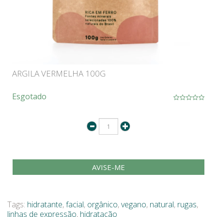
ARGILA VERMELHA 100G
Esgotado
AVISE-ME
Tags:
hidratante
,
facial
,
orgânico
,
vegano
,
natural
,
rugas
,
linhas de expressão
,
hidratação