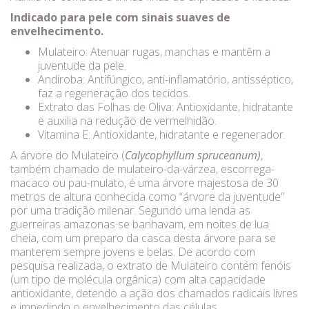
Indicado para pele com sinais suaves de
envelhecimento.
Mulateiro: Atenuar rugas, manchas e mantêm a
juventude da pele.
Andiroba: Antifúngico, anti-inflamatório, antisséptico,
faz a regeneração dos tecidos.
Extrato das Folhas de Oliva: Antioxidante, hidratante
e auxilia na redução de vermelhidão.
Vitamina E: Antioxidante, hidratante e regenerador.
A árvore do Mulateiro (
Calycophyllum spruceanum)
,
também chamado de mulateiro-da-várzea, escorrega-
macaco ou pau-mulato, é uma árvore majestosa de 30
metros de altura conhecida como “árvore da juventude”
por uma tradição milenar. Segundo uma lenda as
guerreiras amazonas se banhavam, em noites de lua
cheia, com um preparo da casca desta árvore para se
manterem sempre jovens e belas. De acordo com
pesquisa realizada, o extrato de Mulateiro contém fenóis
(um tipo de molécula orgânica) com alta capacidade
antioxidante, detendo a ação dos chamados radicais livres
e impedindo o envelhecimento das células.