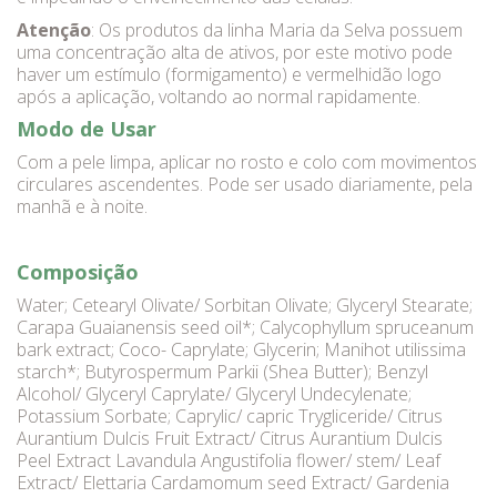
Atenção
: Os produtos da linha Maria da Selva possuem
uma concentração alta de ativos, por este motivo pode
haver um estímulo (formigamento) e vermelhidão logo
após a aplicação, voltando ao normal rapidamente.
Modo de Usar
Com a pele limpa, aplicar no rosto e colo com movimentos
circulares ascendentes. Pode ser usado diariamente, pela
manhã e à noite.
Composição
Water; Cetearyl Olivate/ Sorbitan Olivate; Glyceryl Stearate;
Carapa Guaianensis seed oil*; Calycophyllum spruceanum
bark extract; Coco- Caprylate; Glycerin; Manihot utilissima
starch*; Butyrospermum Parkii (Shea Butter); Benzyl
Alcohol/ Glyceryl Caprylate/ Glyceryl Undecylenate;
Potassium Sorbate; Caprylic/ capric Trygliceride/ Citrus
Aurantium Dulcis Fruit Extract/ Citrus Aurantium Dulcis
Peel Extract Lavandula Angustifolia flower/ stem/ Leaf
Extract/ Elettaria Cardamomum seed Extract/ Gardenia