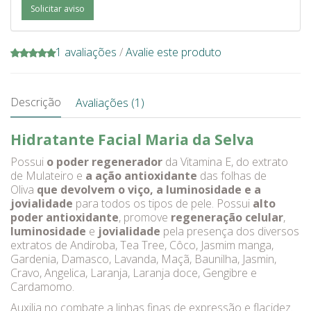
Solicitar aviso
1 avaliações
/
Avalie este produto
Descrição
Avaliações (1)
Hidratante Facial Maria da Selva
Possui
o poder regenerador
da Vitamina E, do extrato
de Mulateiro e
a ação antioxidante
das folhas de
Oliva
que devolvem o viço, a luminosidade e a
jovialidade
para todos os tipos de pele. Possui
alto
poder antioxidante
, promove
regeneração celular
,
luminosidade
e
jovialidade
pela presença dos diversos
extratos de Andiroba, Tea Tree, Côco, Jasmim manga,
Gardenia, Damasco, Lavanda, Maçã, Baunilha, Jasmin,
Cravo, Angelica, Laranja, Laranja doce, Gengibre e
Cardamomo.
Auxilia no combate a linhas finas de expressão e flacidez.