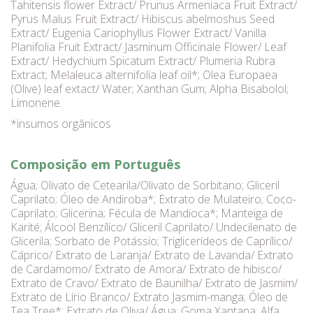
Tahitensis flower Extract/ Prunus Armeniaca Fruit Extract/
Pyrus Malus Fruit Extract/ Hibiscus abelmoshus Seed
Extract/ Eugenia Cariophyllus Flower Extract/ Vanilla
Planifolia Fruit Extract/ Jasminum Officinale Flower/ Leaf
Extract/ Hedychium Spicatum Extract/ Plumeria Rubra
Extract; Melaleuca alternifolia leaf oil*; Olea Europaea
(Olive) leaf extact/ Water; Xanthan Gum; Alpha Bisabolol;
Limonene.
*insumos orgânicos
Composição em Português
Água; Olivato de Cetearila/Olivato de Sorbitano; Gliceril
Caprilato; Óleo de Andiroba*; Extrato de Mulateiro; Coco-
Caprilato; Glicerina; Fécula de Mandioca*; Manteiga de
Karité; Álcool Benzílico/ Gliceril Caprilato/ Undecilenato de
Glicerila; Sorbato de Potássio; Triglicerídeos de Caprílico/
Cáprico/ Extrato de Laranja/ Extrato de Lavanda/ Extrato
de Cardamomo/ Extrato de Amora/ Extrato de hibisco/
Extrato de Cravo/ Extrato de Baunilha/ Extrato de Jasmim/
Extrato de Lírio Branco/ Extrato Jasmim-manga; Óleo de
Tea Tree*; Extrato de Oliva/ Água; Goma Xantana; Alfa