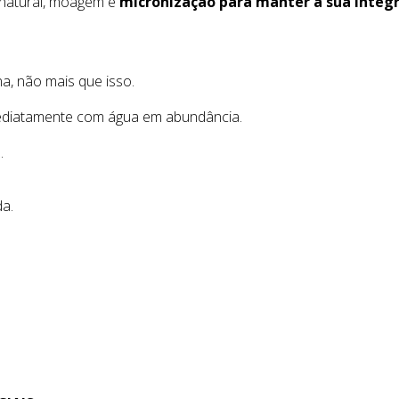
 natural, moagem e
micronização para manter a sua integri
a, não mais que isso.
mediatamente com água em abundância.
.
da.