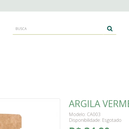
RANTES
CORPO E BANHO
CABELOS
ARGILA VERM
Modelo: CA003
Disponibilidade:
Esgotado