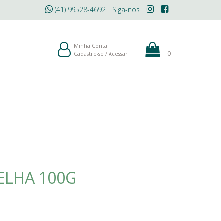
(41) 99528-4692
Siga-nos
ÓLEOS
MAQUIAGEM
BLOG
Minha Conta
0
Cadastre-se
/
Acessar
ELHA 100G