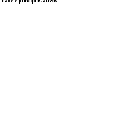
dade e princípios ativos
.