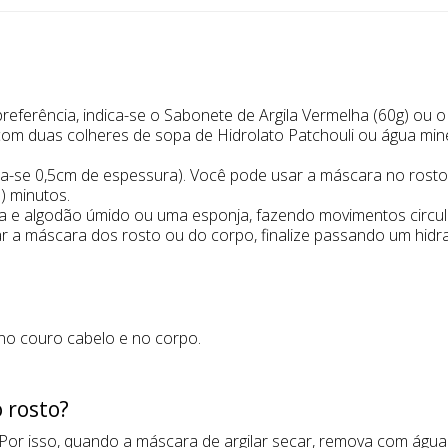
eferência, indica-se o Sabonete de Argila Vermelha (60g) ou o
com duas colheres de sopa de Hidrolato Patchouli ou água min
a-se 0,5cm de espessura). Você pode usar a máscara no rosto,
e) minutos.
a e algodão úmido ou uma esponja, fazendo movimentos circul
ar a máscara dos rosto ou do corpo, finalize passando um hidra
 no couro cabelo e no corpo.
 rosto?
. Por isso, quando a máscara de argilar secar, remova com ág