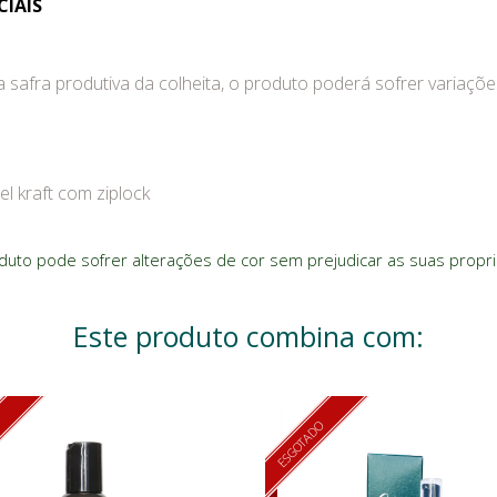
CIAIS
a safra produtiva da colheita, o produto poderá sofrer variaçõ
l kraft com ziplock
oduto pode sofrer alterações de cor sem prejudicar as suas propr
Este produto combina com:
O
ESGOTADO