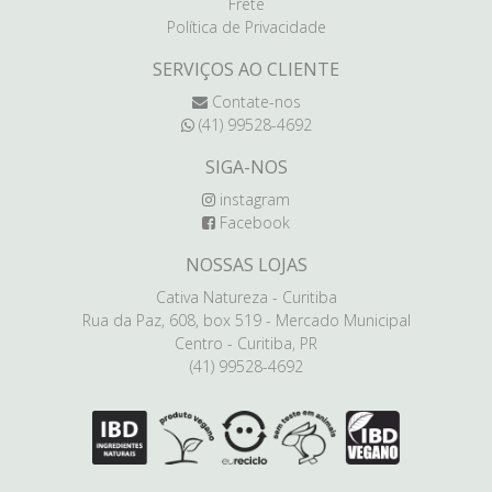
Frete
Política de Privacidade
SERVIÇOS AO CLIENTE
Contate-nos
(41) 99528-4692
SIGA-NOS
instagram
Facebook
NOSSAS LOJAS
Cativa Natureza - Curitiba
Rua da Paz, 608, box 519 - Mercado Municipal
Centro - Curitiba, PR
(41) 99528-4692