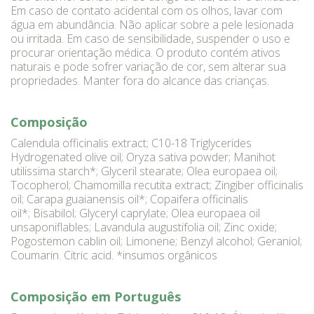
Em caso de contato acidental com os olhos, lavar com
água em abundância. Não aplicar sobre a pele lesionada
ou irritada. Em caso de sensibilidade, suspender o uso e
procurar orientação médica. O produto contém ativos
naturais e pode sofrer variação de cor, sem alterar sua
propriedades. Manter fora do alcance das crianças.
Composição
Calendula officinalis extract; C10-18 Triglycerides
Hydrogenated olive oil; Oryza sativa powder; Manihot
utilissima starch*; Glyceril stearate; Olea europaea oil;
Tocopherol; Chamomilla recutita extract; Zingiber officinalis
oil; Carapa guaianensis oil*; Copaifera officinalis
oil*; Bisabilol; Glyceryl caprylate; Olea europaea oil
unsaponiflables; Lavandula augustifolia oil; Zinc oxide;
Pogostemon cablin oil; Limonene; Benzyl alcohol; Geraniol;
Coumarin. Citric acid. *insumos orgânicos
Composição em Português