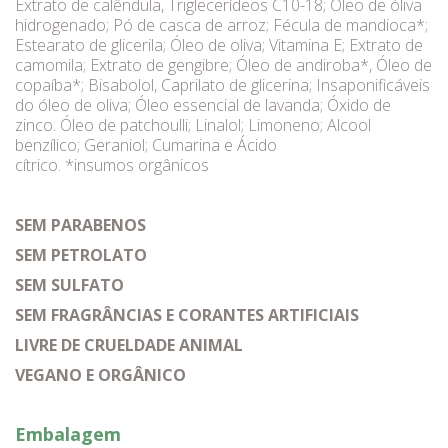
Extrato de calêndula, Triglecerídeos C10-18; Óleo de óliva
hidrogenado; Pó de casca de arroz; Fécula de mandioca*;
Estearato de glicerila; Óleo de oliva; Vitamina E; Extrato de
camomila; Extrato de gengibre; Óleo de andiroba*, Óleo de
copaíba*; Bisabolol, Caprilato de glicerina; Insaponificáveis
do óleo de oliva; Óleo essencial de lavanda; Óxido de
zinco. Óleo de patchoulli; Linalol; Limoneno; Alcool
benzílico; Geraniol; Cumarina e Ácido
cítrico. *insumos orgânicos
SEM PARABENOS
SEM PETROLATO
SEM SULFATO
SEM FRAGRÂNCIAS E CORANTES ARTIFICIAIS
LIVRE DE CRUELDADE ANIMAL
VEGANO E ORGÂNICO
Embalagem