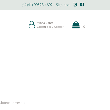
(41) 99528-4692
Siga-nos
ÓLEOS
MAQUIAGEM
BLOG
Minha Conta
0
Cadastre-se
/
Acessar
subdepartamentos