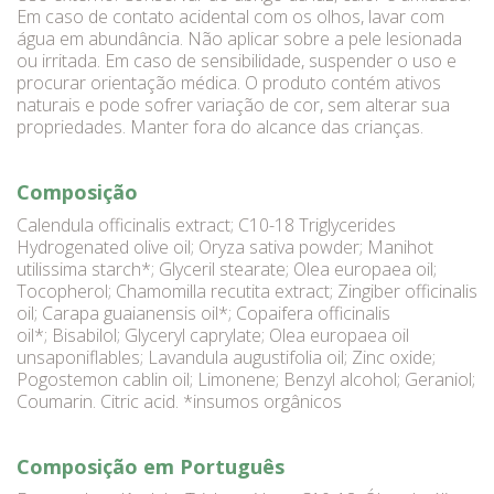
Em caso de contato acidental com os olhos, lavar com
água em abundância. Não aplicar sobre a pele lesionada
ou irritada. Em caso de sensibilidade, suspender o uso e
procurar orientação médica. O produto contém ativos
naturais e pode sofrer variação de cor, sem alterar sua
propriedades. Manter fora do alcance das crianças.
Composição
Calendula officinalis extract; C10-18 Triglycerides
Hydrogenated olive oil; Oryza sativa powder; Manihot
utilissima starch*; Glyceril stearate; Olea europaea oil;
Tocopherol; Chamomilla recutita extract; Zingiber officinalis
oil; Carapa guaianensis oil*; Copaifera officinalis
oil*; Bisabilol; Glyceryl caprylate; Olea europaea oil
unsaponiflables; Lavandula augustifolia oil; Zinc oxide;
Pogostemon cablin oil; Limonene; Benzyl alcohol; Geraniol;
Coumarin. Citric acid. *insumos orgânicos
Composição em Português