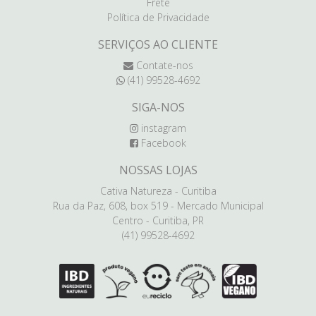
Frete
Política de Privacidade
SERVIÇOS AO CLIENTE
Contate-nos
(41) 99528-4692
SIGA-NOS
instagram
Facebook
NOSSAS LOJAS
Cativa Natureza - Curitiba
Rua da Paz, 608, box 519 - Mercado Municipal
Centro - Curitiba, PR
(41) 99528-4692