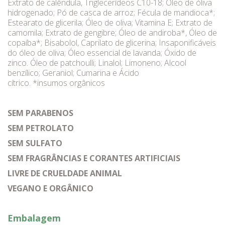
Extrato de calêndula, Triglecerídeos C10-18; Óleo de óliva
hidrogenado; Pó de casca de arroz; Fécula de mandioca*;
Estearato de glicerila; Óleo de oliva; Vitamina E; Extrato de
camomila; Extrato de gengibre; Óleo de andiroba*, Óleo de
copaíba*; Bisabolol, Caprilato de glicerina; Insaponificáveis
do óleo de oliva; Óleo essencial de lavanda; Óxido de
zinco. Óleo de patchoulli; Linalol; Limoneno; Alcool
benzílico; Geraniol; Cumarina e Ácido
cítrico. *insumos orgânicos
SEM PARABENOS
SEM PETROLATO
SEM SULFATO
SEM FRAGRÂNCIAS E CORANTES ARTIFICIAIS
LIVRE DE CRUELDADE ANIMAL
VEGANO E ORGÂNICO
Embalagem