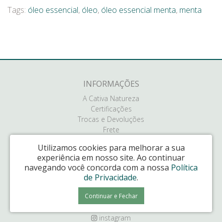
Tags:
óleo essencial
,
óleo
,
óleo essencial menta
,
menta
INFORMAÇÕES
A Cativa Natureza
Certificações
Trocas e Devoluções
Frete
Política de Privacidade
Utilizamos cookies para melhorar a sua
experiência em nosso site.
Ao continuar
SERVIÇOS AO CLIENTE
navegando você concorda com a nossa
Política
Contate-nos
de Privacidade
.
(41) 99528-4692
Continuar e Fechar
SIGA-NOS
instagram