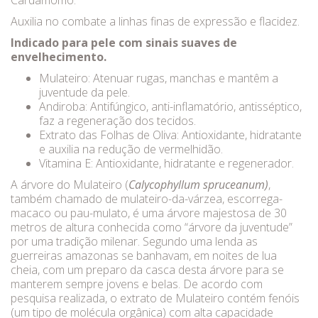
Cardamomo.
Auxilia no combate a linhas finas de expressão e flacidez.
Indicado para pele com sinais suaves de
envelhecimento.
Mulateiro: Atenuar rugas, manchas e mantêm a
juventude da pele.
Andiroba: Antifúngico, anti-inflamatório, antisséptico,
faz a regeneração dos tecidos.
Extrato das Folhas de Oliva: Antioxidante, hidratante
e auxilia na redução de vermelhidão.
Vitamina E: Antioxidante, hidratante e regenerador.
A árvore do Mulateiro (
Calycophyllum spruceanum)
,
também chamado de mulateiro-da-várzea, escorrega-
macaco ou pau-mulato, é uma árvore majestosa de 30
metros de altura conhecida como “árvore da juventude”
por uma tradição milenar. Segundo uma lenda as
guerreiras amazonas se banhavam, em noites de lua
cheia, com um preparo da casca desta árvore para se
manterem sempre jovens e belas. De acordo com
pesquisa realizada, o extrato de Mulateiro contém fenóis
(um tipo de molécula orgânica) com alta capacidade