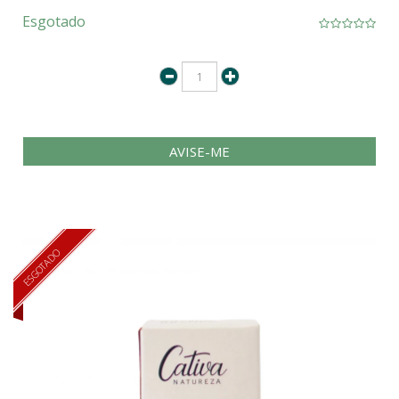
Esgotado
AVISE-ME
ESGOTADO