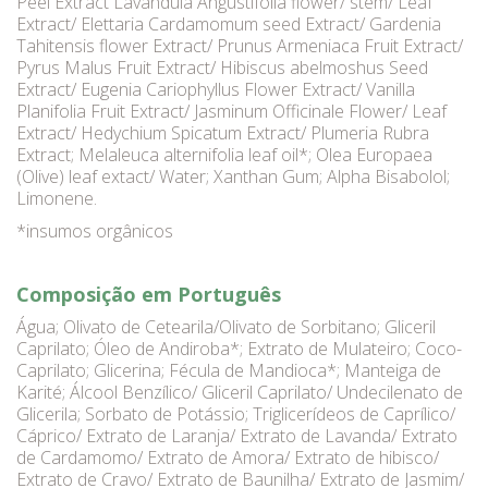
Peel Extract Lavandula Angustifolia flower/ stem/ Leaf
Extract/ Elettaria Cardamomum seed Extract/ Gardenia
Tahitensis flower Extract/ Prunus Armeniaca Fruit Extract/
Pyrus Malus Fruit Extract/ Hibiscus abelmoshus Seed
Extract/ Eugenia Cariophyllus Flower Extract/ Vanilla
Planifolia Fruit Extract/ Jasminum Officinale Flower/ Leaf
Extract/ Hedychium Spicatum Extract/ Plumeria Rubra
Extract; Melaleuca alternifolia leaf oil*; Olea Europaea
(Olive) leaf extact/ Water; Xanthan Gum; Alpha Bisabolol;
Limonene.
*insumos orgânicos
Composição em Português
Água; Olivato de Cetearila/Olivato de Sorbitano; Gliceril
Caprilato; Óleo de Andiroba*; Extrato de Mulateiro; Coco-
Caprilato; Glicerina; Fécula de Mandioca*; Manteiga de
Karité; Álcool Benzílico/ Gliceril Caprilato/ Undecilenato de
Glicerila; Sorbato de Potássio; Triglicerídeos de Caprílico/
Cáprico/ Extrato de Laranja/ Extrato de Lavanda/ Extrato
de Cardamomo/ Extrato de Amora/ Extrato de hibisco/
Extrato de Cravo/ Extrato de Baunilha/ Extrato de Jasmim/