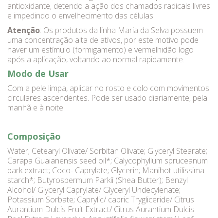
antioxidante, detendo a ação dos chamados radicais livres
e impedindo o envelhecimento das células.
Atenção
: Os produtos da linha Maria da Selva possuem
uma concentração alta de ativos, por este motivo pode
haver um estímulo (formigamento) e vermelhidão logo
após a aplicação, voltando ao normal rapidamente.
Modo de Usar
Com a pele limpa, aplicar no rosto e colo com movimentos
circulares ascendentes. Pode ser usado diariamente, pela
manhã e à noite.
Composição
Water; Cetearyl Olivate/ Sorbitan Olivate; Glyceryl Stearate;
Carapa Guaianensis seed oil*; Calycophyllum spruceanum
bark extract; Coco- Caprylate; Glycerin; Manihot utilissima
starch*; Butyrospermum Parkii (Shea Butter); Benzyl
Alcohol/ Glyceryl Caprylate/ Glyceryl Undecylenate;
Potassium Sorbate; Caprylic/ capric Trygliceride/ Citrus
Aurantium Dulcis Fruit Extract/ Citrus Aurantium Dulcis