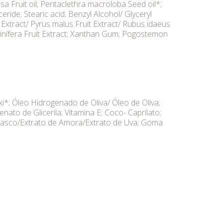
sa Fruit oil; Pentaclethra macroloba Seed oil*;
eride; Stearic acid; Benzyl Alcohol/ Glyceryl
 Extract/ Pyrus malus Fruit Extract/ Rubus idaeus
is vinífera Fruit Extract; Xanthan Gum; Pogostemon
xi*; Óleo Hidrogenado de Oliva/ Óleo de Oliva;
lenato de Glicerila; Vitamina E; Coco- Caprilato;
amasco/Extrato de Amora/Extrato de Uva; Goma