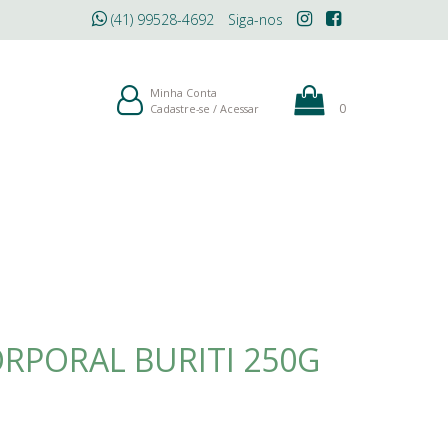
(41) 99528-4692
Siga-nos
ÓLEOS
MAQUIAGEM
BLOG
Minha Conta
0
Cadastre-se
/
Acessar
RPORAL BURITI 250G