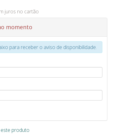
m juros no cartão
 no momento
xo para receber o aviso de disponibilidade.
e este produto