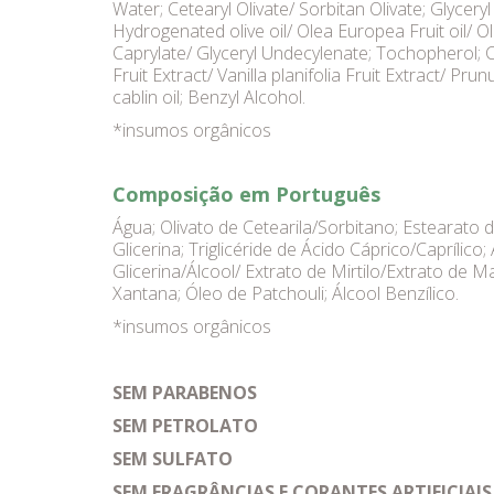
Water; Cetearyl Olivate/ Sorbitan Olivate; Glycer
Hydrogenated olive oil/ Olea Europea Fruit oil/ Ole
Caprylate/ Glyceryl Undecylenate; Tochopherol; Co
Fruit Extract/ Vanilla planifolia Fruit Extract/ P
cablin oil; Benzyl Alcohol.
*insumos orgânicos
Composição em Português
Água; Olivato de Cetearila/Sorbitano; Estearato 
Glicerina; Triglicéride de Ácido Cáprico/Caprílico;
Glicerina/Álcool/ Extrato de Mirtilo/Extrato d
Xantana; Óleo de Patchouli; Álcool Benzílico.
*insumos orgânicos
SEM PARABENOS
SEM PETROLATO
SEM SULFATO
SEM FRAGRÂNCIAS E CORANTES ARTIFICIAIS