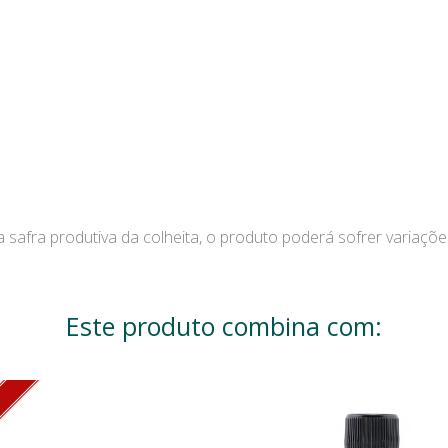
a safra produtiva da colheita, o produto poderá sofrer variaçõ
Este produto combina com:
O