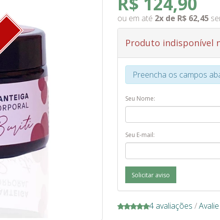
R$ 124,90
ou em até
2x de R$ 62,45
se
O
Produto indisponível
Preencha os campos abai
Seu Nome:
Seu E-mail:
Solicitar aviso
4 avaliações
/
Avali