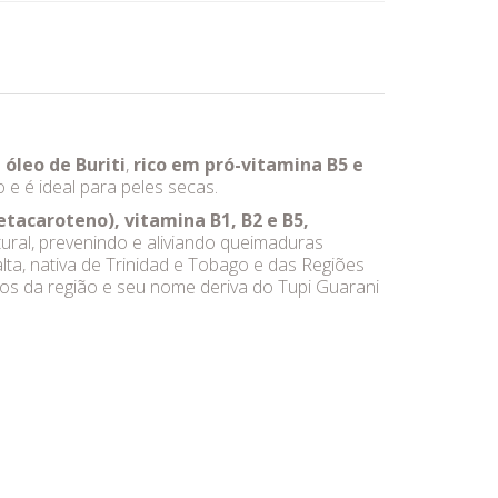
m
óleo de Buriti
,
rico em pró-vitamina B5 e
e é ideal para peles secas.
etacaroteno), vitamina B1, B2 e B5,
tural, prevenindo e aliviando queimaduras
 alta, nativa de Trinidad e Tobago e das Regiões
ivos da região e seu nome deriva do Tupi Guarani