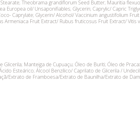
yl Stearate; Theobrama grandiflorum Seed Butter; Mauritia flexuo
a Europea oil/ Unsaponifiables; Glycerin; Caprylic/ Capric Triglyc
co- Caprylate; Glycerin/ Alcohol/ Vaccinium angustifolium Fruit
runus Armeniaca Fruit Extract/ Rubus fruticosus Fruit Extract/ Vit
de Glicerila; Manteiga de Cupuaçu; Óleo de Buriti; Óleo de Praca
 Ácido Esteárico; Álcool Benzílico/ Caprilato de Glicerila / Undeci
e Maçã/Extrato de Framboesa/Extrato de Baunilha/Extrato de D