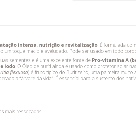
atação intensa, nutrição e revitalização
. É formulada co
do um toque macio e aveludado. Pode ser usado em todo corpo 
suas sementes e é uma excelente fonte de
Pro-vitamina A (b
 e iodo
. O Óleo de buriti ainda é usado como protetor solar na
itia flexuosa
) é fruto típico do Buritizeiro, uma palmeira muito
derada a “árvore da vida”. É essencial para o sustento dos nat
eas mais ressecadas.