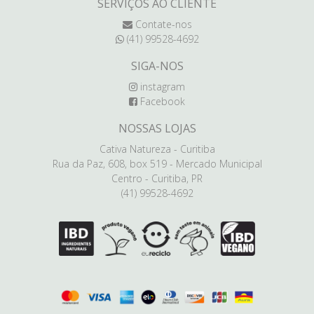
SERVIÇOS AO CLIENTE
Contate-nos
(41) 99528-4692
SIGA-NOS
instagram
Facebook
NOSSAS LOJAS
Cativa Natureza - Curitiba
Rua da Paz, 608, box 519 - Mercado Municipal
Centro - Curitiba, PR
(41) 99528-4692