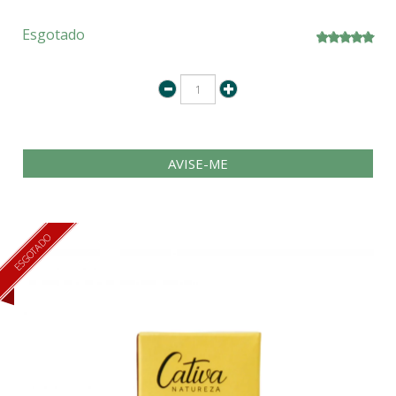
Esgotado
AVISE-ME
ESGOTADO