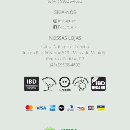
(41) 99528-4692
SIGA-NOS
instagram
Facebook
NOSSAS LOJAS
Cativa Natureza - Curitiba
Rua da Paz, 608, box 519 - Mercado Municipal
Centro - Curitiba, PR
(41) 99528-4692