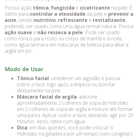
Possui ação
tônica
,
fungicida
e
cicatrizante
na pele. É
ótimo para
controlar a oleosidade
da pele e
prevenir a
acne
, sendo
nutritivo
,
refrescante
e
revitalizante
,
podendo ser usado como uma água termal natural. Possui
ação suave
e
não resseca a pele
. Pode ser usado
como tônico para rosto ou corpo de manhã e à noite,
como água termal e em máscaras de beleza para diluir a
argila em pó.
Modo de Usar
Tônico facial
: umedecer um algodão e passar
sobre a face, logo após a limpeza ou borrifar
diretamente na pele.
Máscara facial de argila
: adicione
aproximadamente 2 colheres de sopa do hidrolato
em 2 colheres de sopa de argila e misture até formar
uma pasta. Aplicar sobre a face, deixando agir por 20
minutos. Após, retire com água.
Dica
: em dias quentes, você pode colocar o
Hidrolato na geladeira por um tempo (sem congelar)