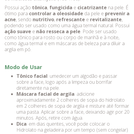
Possui ação
tônica
,
fungicida
e
cicatrizante
na pele. É
ótimo para
controlar a oleosidade
da pele e
prevenir a
acne
, sendo
nutritivo
,
refrescante
e
revitalizante
,
podendo ser usado como uma água termal natural. Possui
ação suave
e
não resseca a pele
. Pode ser usado
como tônico para rosto ou corpo de manhã e à noite,
como água termal e em máscaras de beleza para diluir a
argila em pó.
Modo de Usar
Tônico facial
: umedecer um algodão e passar
sobre a face, logo após a limpeza ou borrifar
diretamente na pele.
Máscara facial de argila
: adicione
aproximadamente 2 colheres de sopa do hidrolato
em 2 colheres de sopa de argila e misture até formar
uma pasta. Aplicar sobre a face, deixando agir por 20
minutos. Após, retire com água.
Dica
: em dias quentes, você pode colocar o
Hidrolato na geladeira por um tempo (sem congelar)