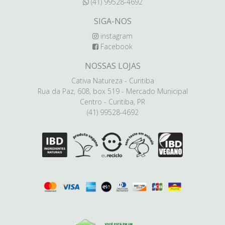
(41) 99528-4692
SIGA-NOS
instagram
Facebook
NOSSAS LOJAS
Cativa Natureza - Curitiba
Rua da Paz, 608, box 519 - Mercado Municipal
Centro - Curitiba, PR
(41) 99528-4692