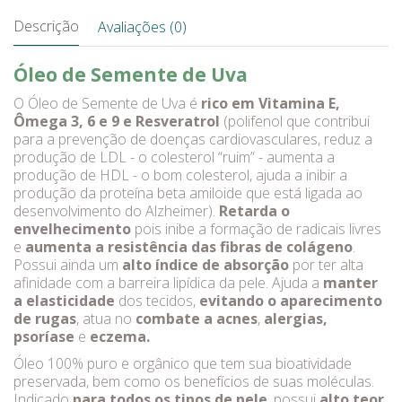
Descrição
Avaliações (0)
Óleo de Semente de Uva
O Óleo de Semente de Uva é
rico em Vitamina E,
Ômega 3, 6 e 9 e Resveratrol
(polifenol que contribui
para a prevenção de doenças cardiovasculares, reduz a
produção de LDL - o colesterol “ruim” - aumenta a
produção de HDL - o bom colesterol, ajuda a inibir a
produção da proteína beta amiloide que está ligada ao
desenvolvimento do Alzheimer).
Retarda o
envelhecimento
pois inibe a formação de radicais livres
e
aumenta a resistência das fibras de colágeno
.
Possui ainda um
alto índice de absorção
por ter alta
afinidade com a barreira lipídica da pele. Ajuda a
manter
a elasticidade
dos tecidos,
evitando o aparecimento
de rugas
, atua no
combate a acnes
,
alergias,
psoríase
e
eczema.
Óleo 100% puro e orgânico que tem sua bioatividade
preservada, bem como os benefícios de suas moléculas.
Indicado
para todos os tipos de pele
, possui
alto teor