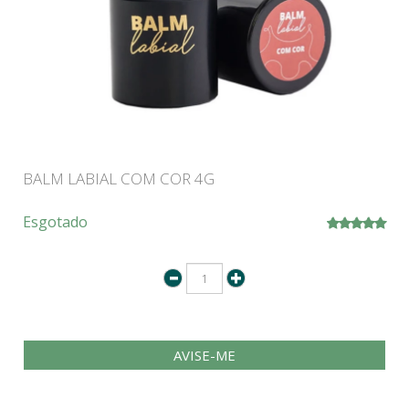
BALM LABIAL COM COR 4G
Esgotado
AVISE-ME