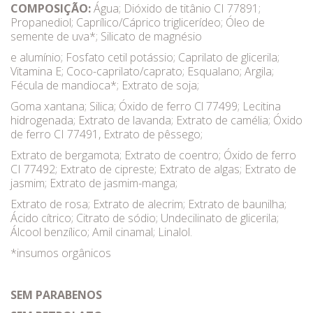
COMPOSIÇÃO:
Água; Dióxido de titânio CI 77891;
Propanediol; Caprílico/Cáprico triglicerídeo; Óleo de
semente de uva*; Silicato de magnésio
e alumínio; Fosfato cetil potássio; Caprilato de glicerila;
Vitamina E; Coco-caprilato/caprato; Esqualano; Argila;
Fécula de mandioca*; Extrato de soja;
Goma xantana; Silica; Óxido de ferro Cl 77499; Lecitina
hidrogenada; Extrato de lavanda; Extrato de camélia; Óxido
de ferro CI 77491, Extrato de pêssego;
Extrato de bergamota; Extrato de coentro; Óxido de ferro
CI 77492; Extrato de cipreste; Extrato de algas; Extrato de
jasmim; Extrato de jasmim-manga;
Extrato de rosa; Extrato de alecrim; Extrato de baunilha;
Ácido cítrico; Citrato de sódio; Undecilinato de glicerila;
Álcool benzílico; Amil cinamal; Linalol.
*insumos orgânicos
SEM PARABENOS