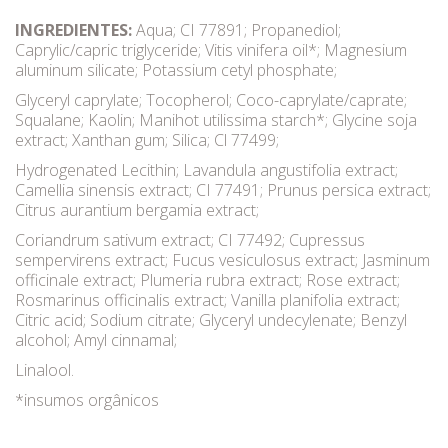
INGREDIENTES:
Aqua; CI 77891; Propanediol;
Caprylic/capric triglyceride; Vitis vinifera oil*; Magnesium
aluminum silicate; Potassium cetyl phosphate;
Glyceryl caprylate; Tocopherol; Coco-caprylate/caprate;
Squalane; Kaolin; Manihot utilissima starch*; Glycine soja
extract; Xanthan gum; Silica; Cl 77499;
Hydrogenated Lecithin; Lavandula angustifolia extract;
Camellia sinensis extract; CI 77491; Prunus persica extract;
Citrus aurantium bergamia extract;
Coriandrum sativum extract; CI 77492; Cupressus
sempervirens extract; Fucus vesiculosus extract; Jasminum
officinale extract; Plumeria rubra extract; Rose extract;
Rosmarinus officinalis extract; Vanilla planifolia extract;
Citric acid; Sodium citrate; Glyceryl undecylenate; Benzyl
alcohol; Amyl cinnamal;
Linalool.
*insumos orgânicos