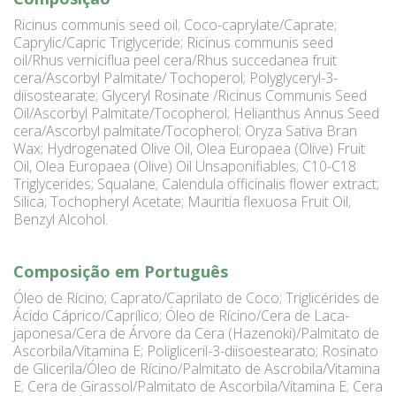
Ricinus communis seed oil; Coco-caprylate/Caprate;
Caprylic/Capric Triglyceride; Ricinus communis seed
oil/Rhus verniciflua peel cera/Rhus succedanea fruit
cera/Ascorbyl Palmitate/ Tochoperol; Polyglyceryl-3-
diisostearate; Glyceryl Rosinate /Ricinus Communis Seed
Oil/Ascorbyl Palmitate/Tocopherol; Helianthus Annus Seed
cera/Ascorbyl palmitate/Tocopherol; Oryza Sativa Bran
Wax; Hydrogenated Olive Oil, Olea Europaea (Olive) Fruit
Oil, Olea Europaea (Olive) Oil Unsaponifiables; C10-C18
Triglycerides; Squalane; Calendula officinalis flower extract;
Silica; Tochopheryl Acetate; Mauritia flexuosa Fruit Oil;
Benzyl Alcohol.
Composição em Português
Óleo de Rícino; Caprato/Caprilato de Coco; Triglicérides de
Ácido Cáprico/Caprílico; Óleo de Rícino/Cera de Laca-
japonesa/Cera de Árvore da Cera (Hazenoki)/Palmitato de
Ascorbila/Vitamina E; Poligliceril-3-diisoestearato; Rosinato
de Glicerila/Óleo de Rícino/Palmitato de Ascrobila/Vitamina
E; Cera de Girassol/Palmitato de Ascorbila/Vitamina E; Cera