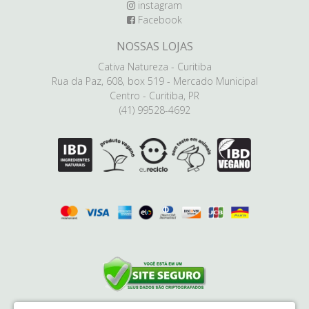
instagram
Facebook
NOSSAS LOJAS
Cativa Natureza - Curitiba
Rua da Paz, 608, box 519 - Mercado Municipal
Centro - Curitiba, PR
(41) 99528-4692