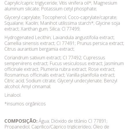
Caprylic/capric triglyceride; Vitis vinifera oil*; Magnesium
aluminum silicate; Potassium cetyl phosphate;
Glyceryl caprylate; Tocopherol; Coco-caprylate/caprate;
Squalane; Kaolin; Manihot utilissima starch*; Glycine soja
extract; Xanthan gum; Silica; Cl 77499;
Hydrogenated Lecithin; Lavandula angustifolia extract;
Camellia sinensis extract; CI 77491; Prunus persica extract;
Citrus aurantium bergamia extract;
Coriandrum sativum extract; CI 77492; Cupressus
sempervirens extract; Fucus vesiculosus extract; Jasminum
officinale extract; Plumeria rubra extract; Rose extract;
Rosmarinus officinalis extract; Vanilla planifolia extract;
Citric acid; Sodium citrate; Glyceryl undecylenate; Benzyl
alcohol; Amyl cinnamal;
Linalool.
*insumos orgânicos
COMPOSIÇÃO:
Água; Dióxido de titânio CI 77891;
Propanediol; Caprílico/Cáprico triglicerídeo; Óleo de