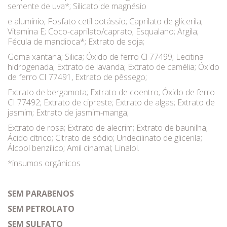
semente de uva*; Silicato de magnésio
e alumínio; Fosfato cetil potássio; Caprilato de glicerila;
Vitamina E; Coco-caprilato/caprato; Esqualano; Argila;
Fécula de mandioca*; Extrato de soja;
Goma xantana; Silica; Óxido de ferro Cl 77499; Lecitina
hidrogenada; Extrato de lavanda; Extrato de camélia; Óxido
de ferro CI 77491, Extrato de pêssego;
Extrato de bergamota; Extrato de coentro; Óxido de ferro
CI 77492; Extrato de cipreste; Extrato de algas; Extrato de
jasmim; Extrato de jasmim-manga;
Extrato de rosa; Extrato de alecrim; Extrato de baunilha;
Ácido cítrico; Citrato de sódio; Undecilinato de glicerila;
Álcool benzílico; Amil cinamal; Linalol.
*insumos orgânicos
SEM PARABENOS
SEM PETROLATO
SEM SULFATO