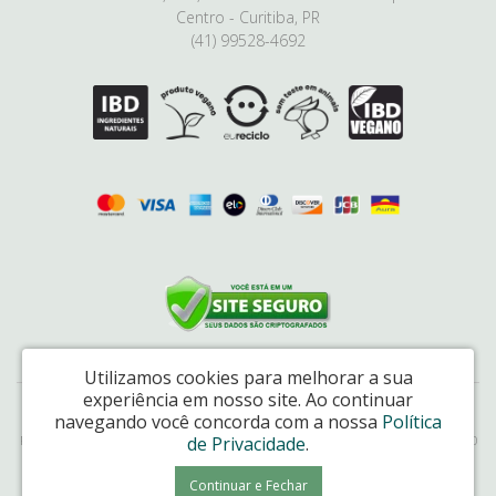
Centro - Curitiba, PR
(41) 99528-4692
Utilizamos cookies para melhorar a sua
experiência em nosso site.
Ao continuar
Natural Link Comércio de Cosméticos Ltda - CNPJ: 17.048.226/0001-65
navegando você concorda com a nossa
Política
de Privacidade
.
Rua da Paz, 6085, box 514, Mercado Municipal, Centro, Curitiba/PR – CEP 80060-160
Cativa Natureza © 2026
Continuar e Fechar