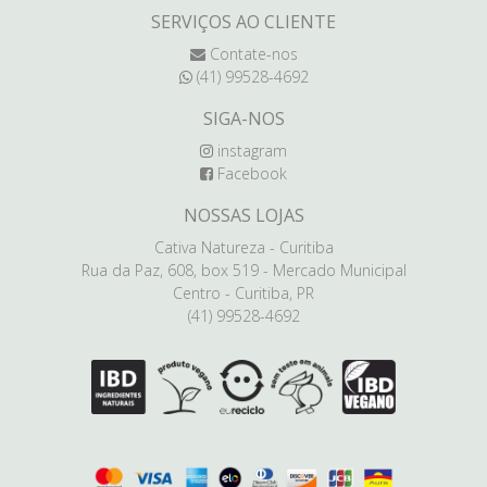
SERVIÇOS AO CLIENTE
Contate-nos
(41) 99528-4692
SIGA-NOS
instagram
Facebook
NOSSAS LOJAS
Cativa Natureza - Curitiba
Rua da Paz, 608, box 519 - Mercado Municipal
Centro - Curitiba, PR
(41) 99528-4692