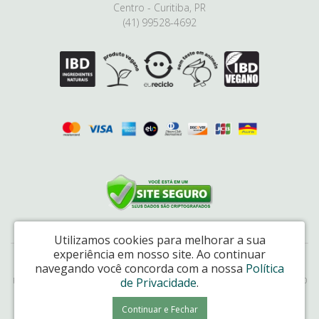
Centro - Curitiba, PR
(41) 99528-4692
Utilizamos cookies para melhorar a sua
experiência em nosso site.
Ao continuar
Natural Link Comércio de Cosméticos Ltda - CNPJ: 17.048.226/0001-65
navegando você concorda com a nossa
Política
Rua da Paz, 6085, box 514, Mercado Municipal, Centro, Curitiba/PR – CEP 80060-160
de Privacidade
.
Cativa Natureza © 2026
Continuar e Fechar
Desenvolvido por
88digital