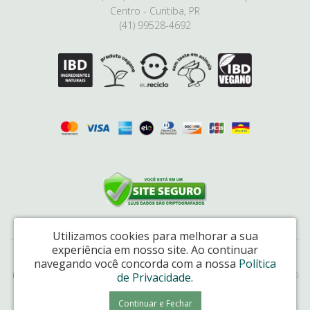
Centro - Curitiba, PR
(41) 99528-4692
Utilizamos cookies para melhorar a sua
experiência em nosso site.
Ao continuar
Natural Link Comércio de Cosméticos Ltda - CNPJ: 17.048.226/0001-65
navegando você concorda com a nossa
Política
de Privacidade
.
Rua da Paz, 6085, box 514, Mercado Municipal, Centro, Curitiba/PR – CEP 80060-160
Cativa Natureza © 2026
Continuar e Fechar