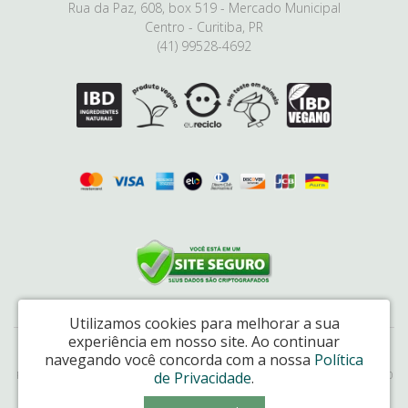
Rua da Paz, 608, box 519 - Mercado Municipal
Centro - Curitiba, PR
(41) 99528-4692
Utilizamos cookies para melhorar a sua
experiência em nosso site.
Ao continuar
Natural Link Comércio de Cosméticos Ltda - CNPJ: 17.048.226/0001-65
navegando você concorda com a nossa
Política
de Privacidade
.
Rua da Paz, 6085, box 514, Mercado Municipal, Centro, Curitiba/PR – CEP 80060-160
Cativa Natureza © 2026