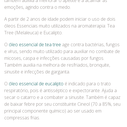
também auxilia a melhorar o apetite e a acalmar as
emoções, agindo contra o medo.
A partir de 2 anos de idade podem iniciar o uso de dois
óleos Essenciais muito utilizados na aromaterapia: Tea
Tree (Melaleuca) e Eucalipto.
O
óleo essencial de tea tree
age contra bactérias, fungos
e vírus, sendo muito utilizado para auxiliar no combate de
micoses, caspa e infecções causadas por fungos.
Também auxilia na melhora de resfriados, bronquite,
sinusite e infecções de garganta.
O
óleo essencial de eucalipto
é indicado para o trato
respiratório, pois é antisséptico e expectorante. Ajuda a
secar o catarro e a combater a sinusite. Também é capaz
de baixar febre por seu constituinte Cineol (70 a 85%, seu
principal componente químico) ao ser usado em
compressas frias.