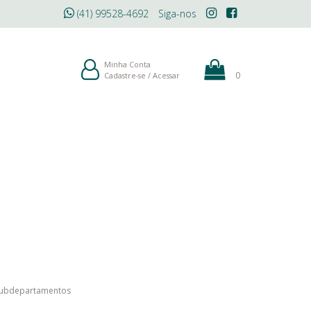
(41) 99528-4692
Siga-nos
ÓLEOS
MAQUIAGEM
BLOG
Minha Conta
0
Cadastre-se
/
Acessar
subdepartamentos